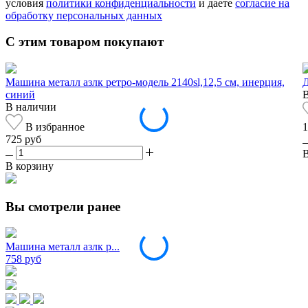
условия
политики конфиденциальности
и даете
согласие на
обработку персональных данных
С этим товаром покупают
Машина металл азлк ретро-модель 2140sl,12,5 см, инерция,
Д
синий
В наличии
В избранное
1
725 руб
В
В корзину
Вы смотрели ранее
Машина металл азлк р...
758 руб