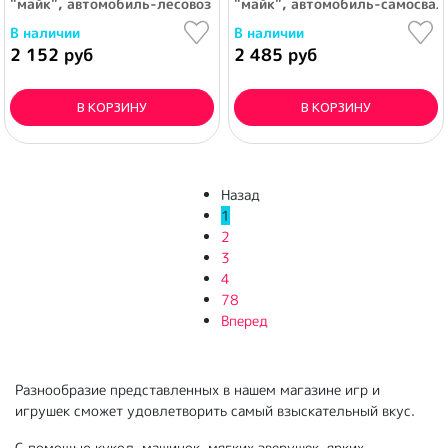
"майк", автомобиль-лесовоз (в сеточке)
"майк", автомобиль-самосвал 
В наличии
В наличии
2 152 руб
2 485 руб
В КОРЗИНУ
В КОРЗИНУ
Назад
1
2
3
4
78
Вперед
Разнообразие представленных в нашем магазине игр и
игрушек сможет удовлетворить самый взыскательный вкус.
С помощью кукол, машинок, мягких зверушек, ярких