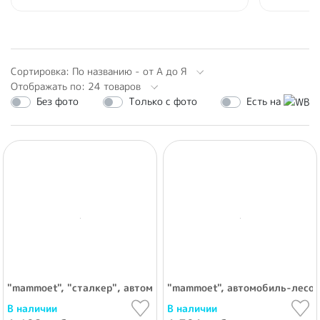
Сортировка: По названию - от А до Я
Отображать по: 24 товаров
Без фото
Только с фото
Есть на
"mammoet", "сталкер", автомобиль бортовой + набор инструме
"mammoet", автомобиль-лесов
В наличии
В наличии