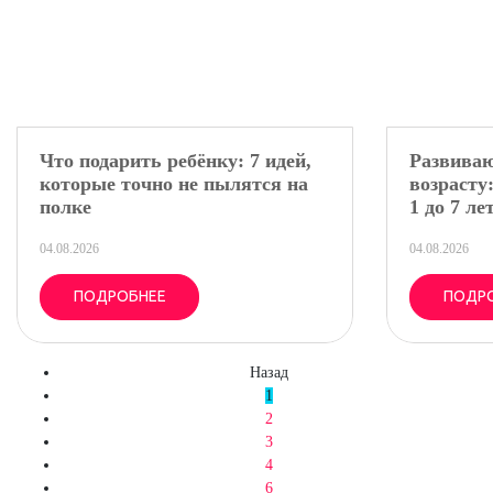
Что подарить ребёнку: 7 идей,
Развива
которые точно не пылятся на
возрасту:
полке
1 до 7 ле
04.08.2026
04.08.2026
ПОДРОБНЕЕ
ПОДР
Назад
1
2
3
4
6