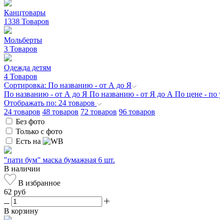
Канцтовары
1338 Товаров
Мольберты
3 Товаров
Одежда детям
4 Товаров
Сортировка: По названию - от А до Я
По названию - от А до Я
По названию - от Я до А
По цене - п
Отображать по: 24 товаров
24 товаров
48 товаров
72 товаров
96 товаров
Без фото
Только с фото
Есть на
"пати бум" маска бумажная 6 шт.
В наличии
В избранное
62 руб
В корзину